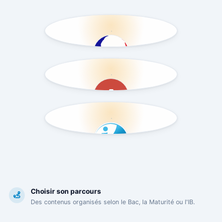
Bac
Les œuvres de l'épreuve
anticipée de français en
première.
Maturité
Les œuvres littéraires préparées
pour les examens de maturité
cantonale.
IB
Les textes, œuvres et approches
Choisir son parcours
comparatives du Programme du
diplôme.
Des contenus organisés selon le Bac, la Maturité ou l'IB.