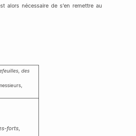
st alors nécessaire de s’en remettre au
efeuilles
,
des
messieurs,
es-forts
,