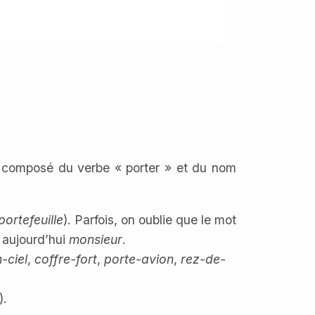
t composé du verbe « porter » et du nom
ortefeuille
). Parfois, on oublie que le mot
t aujourd’hui
monsieur
.
-ciel
,
coffre-fort
,
porte-avion
,
rez-de-
).