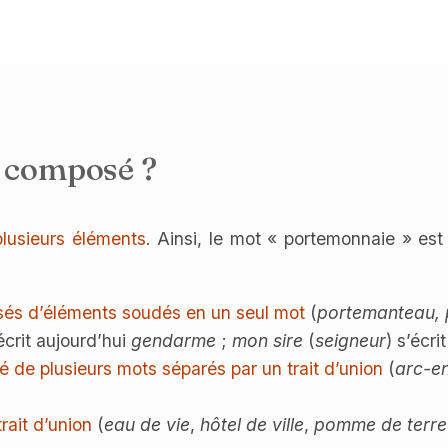
m composé ?
lusieurs éléments
. Ainsi, le mot « portemonnaie » es
és d’éléments soudés en un seul mot
(
portemanteau, p
écrit aujourd’hui
gendarme
;
mon sire
(
seigneur
) s’écri
é de plusieurs mots séparés par un trait d’union
(
arc-en
trait d’union
(
eau de vie
,
hôtel de ville
,
pomme de terre