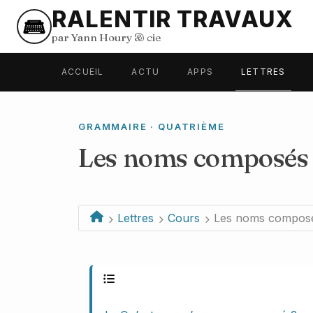
RALENTIR TRAVAUX
par Yann Houry
&
cie
ACCUEIL
ACTU
APPS
LETTRES
GRAMMAIRE · QUATRIÈME
Les noms composés
Lettres
Cours
Les noms compos
Plan du cours