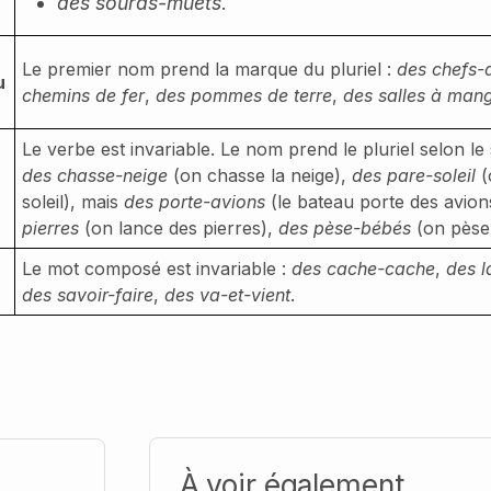
des sourds-muets
.
Le premier nom prend la marque du pluriel :
des chefs-
u
chemins de fer
,
des pommes de terre
,
des salles à man
Le verbe est invariable. Le nom prend le pluriel selon le
des chasse-neige
(on chasse la neige),
des pare-soleil
(
soleil), mais
des porte-avions
(le bateau porte des avion
pierres
(on lance des pierres),
des pèse-bébés
(on pèse
Le mot composé est invariable :
des cache-cache
,
des l
des savoir-faire
,
des va-et-vient
.
À voir également