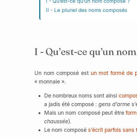
I - Qu’est-ce qu’un nom composé ?
II - Le pluriel des noms composés
I - Qu’est-ce qu’un no
Un nom composé est
un mot formé de p
« monnaie ».
De nombreux noms sont ainsi
compos
a jadis été composé :
gens d’arme
s’
Mais un nom composé peut être
form
chaussée
).
Le nom composé
s’écrit parfois sans 