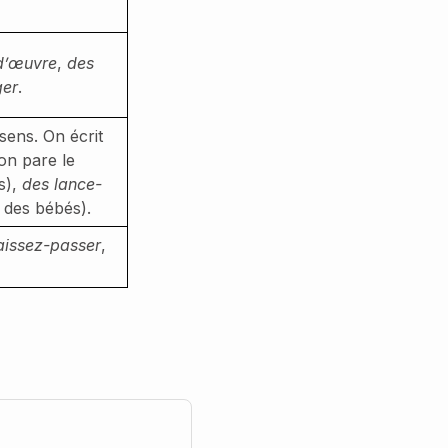
d’œuvre
,
des
ger
.
 sens. On écrit
on pare le
s),
des lance-
 des bébés).
aissez-passer
,