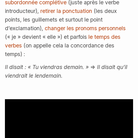
subordonnée complétive
(juste après le verbe
introducteur),
retirer la ponctuation
(les deux
points, les guillemets et surtout le point
d’exclamation),
changer les pronoms personnels
(« je » devient « elle ») et parfois
le temps des
verbes
(on appelle cela la concordance des
temps) :
Il disait : « Tu viendras demain. »
=>
Il disait qu’il
viendrait le lendemain.