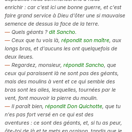
enrichir : car c'est ici une bonne guerre, et c'est
faire grand service à Dieu d'ôter une si mauvaise
semence de dessus la face de la terre.
—
Quels géants ?
dit Sancho
.
—
Ceux que tu vois là,
répondit son maître
, aux
longs bras, et d'aucuns les ont quelquefois de
deux lieues.
—
Regardez, monsieur,
répondit Sancho
, que
ceux qui paraissent là ne sont pas des géants,
mais des moulins à vent et ce qui semble des
bras sont les ailes, lesquelles, tournées par le
vent, font mouvoir la pierre du moulin.
—
Il paraît bien,
répondit Don Quichotte
, que tu
n'es pas fort versé en ce qui est des
aventures : ce sont des géants, et, si tu as peur,
ôte-toi de là et te mets en oraison, tandis que je