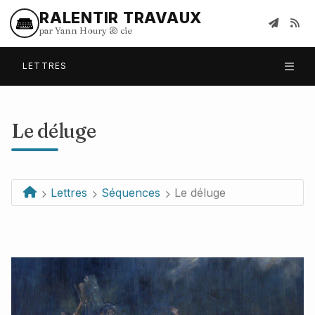
RALENTIR TRAVAUX
par Yann Houry
&
cie
LETTRES
Le déluge
Lettres
Séquences
Le déluge