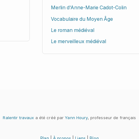
Merlin d'Anne-Marie Cadot-Colin
Vocabulaire du Moyen Âge
Le roman médiéval
Le merveilleux médiéval
Ralentir travaux
a été créé par
Yann Houry
, professeur de français
Plan
|
À propos
|
Liens
|
Blog