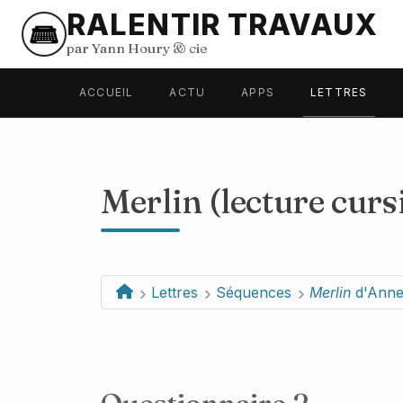
RALENTIR TRAVAUX
par Yann Houry
&
cie
ACCUEIL
ACTU
APPS
LETTRES
Merlin (lecture curs
Lettres
Séquences
Merlin
d'Anne