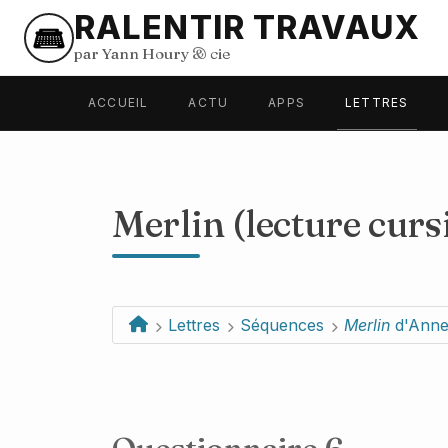
RALENTIR TRAVAUX
par Yann Houry
&
cie
ACCUEIL
ACTU
APPS
LETTRES
Merlin (lecture curs
Lettres
Séquences
Merlin
d'Anne