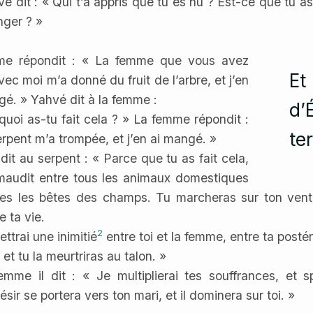
vé dit : « Qui t’a appris que tu es nu ? Est-ce que tu a
ger ? »
me répondit : « La femme que vous avez
ec moi m’a donné du fruit de l’arbre, et j’en
gé. » Yahvé dit à la femme :
quoi as-tu fait cela ? » La femme répondit :
erpent m’a trompée, et j’en ai mangé. »
dit au serpent : « Parce que tu as fait cela,
maudit entre tous les animaux domestiques
tes les bêtes des champs. Tu marcheras sur ton ventr
e ta vie.
2
ettrai une inimitié
entre toi et la femme, entre ta postér
, et tu la meurtriras au talon. »
emme il dit : « Je multiplierai tes souffrances, et 
sir se portera vers ton mari, et il dominera sur toi. »