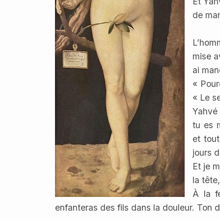
Et Yah
de man
L’hom
mise av
ai man
« Pour
« Le s
Yahvé 
tu es 
et tou
jours d
Et je m
la tête
À la f
enfanteras des fils dans la douleur. Ton dé