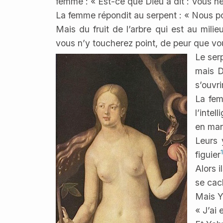
femme : « Est-ce que Dieu a dit : Vous n
La femme répondit au serpent : « Nous po
Mais du fruit de l’arbre qui est au mili
vous n’y toucherez point, de peur que vo
Le ser
mais D
s’ouvr
La fem
l’intel
en ma
Leurs 
1
figuier
Alors 
se cac
Mais Ya
« J’ai 