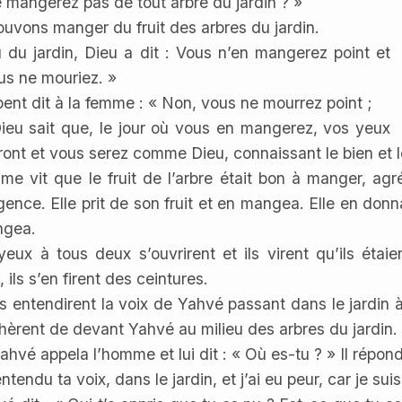
e mangerez pas de tout arbre du jardin ? »
uvons manger du fruit des arbres du jardin.
eu du jardin, Dieu a dit : Vous n’en mangerez point et
us ne mouriez. »
pent dit à la femme : « Non, vous ne mourrez point ;
ieu sait que, le jour où vous en mangerez, vos yeux
iront et vous serez comme Dieu, connaissant le bien et l
me vit que le fruit de l’arbre était bon à manger, agr
ligence. Elle prit de son fruit et en mangea. Elle en donna
ngea.
yeux à tous deux s’ouvrirent et ils virent qu’ils étai
, ils s’en firent des ceintures.
ils entendirent la voix de Yahvé passant dans le jardin 
hèrent de devant Yahvé au milieu des arbres du jardin.
hvé appela l’homme et lui dit : « Où es-tu ? » Il répondi
entendu ta voix, dans le jardin, et j’ai eu peur, car je su