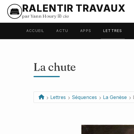
RALENTIR TRAVAUX
par Yann Houry
&
cie
ACCUEIL
ACTU
APPS
LETTRES
La chute
Lettres
Séquences
La Genèse