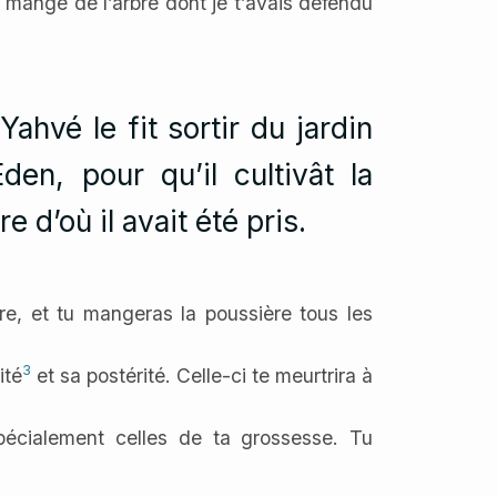
s mangé de l’arbre dont je t’avais défendu
e, et tu mangeras la poussière tous les
3
ité
et sa postérité. Celle-ci te meurtrira à
spécialement celles de ta grossesse. Tu