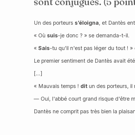
sont conjugués. (5 poin
Un des porteurs
s’éloigna
, et Dantès ent
« Où
suis
-je donc ? » se demanda-t-il.
«
Sais
-tu qu'il n'est pas léger du tout ! »
Le premier sentiment de Dantès avait été 
[...]
« Mauvais temps !
dit
un des porteurs, il 
— Oui, l'abbé court grand risque d'être mo
Dantès ne comprit pas très bien la plaisa