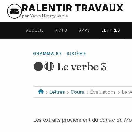
RALENTIR TRAVAUX
par Yann Houry
&
cie
ACCUEIL
ACTU
APPS
LETTRES
GRAMMAIRE · SIXIÈME
⚫️🔴 Le verbe 3
Lettres
Cours
Évaluations
Le v
Les extraits proviennent du
comte de Mo