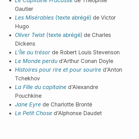
Le Capitaine Fracasse
de Théophile
Gautier
Les Misérables
(texte abrégé)
de Victor
Hugo
Oliver Twist
(texte abrégé)
de Charles
Dickens
L’Île au trésor
de Robert Louis Stevenson
Le Monde perdu
d’Arthur Conan Doyle
Histoires pour rire et pour sourire
d’Anton
Tchekhov
La Fille du capitaine
d’Alexandre
Pouchkine
Jane Eyre
de Charlotte Brontë
Le Petit Chose
d’Alphonse Daudet