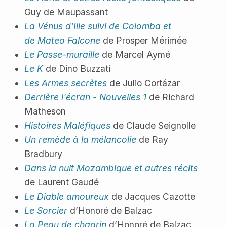
Guy de Maupassant
La Vénus d’Ille suivi de Colomba et
de Mateo Falcone
de Prosper Mérimée
Le Passe-muraille
de Marcel Aymé
Le K
de Dino Buzzati
Les Armes secrètes
de Julio Cortázar
Derrière l'écran - Nouvelles 1
de Richard
Matheson
Histoires Maléfiques
de Claude Seignolle
Un remède à la mélancolie
de Ray
Bradbury
Dans la nuit Mozambique et autres récits
de Laurent Gaudé
Le Diable amoureux
de Jacques Cazotte
Le Sorcier
d’Honoré de Balzac
La Peau de chagrin
d’Honoré de Balzac