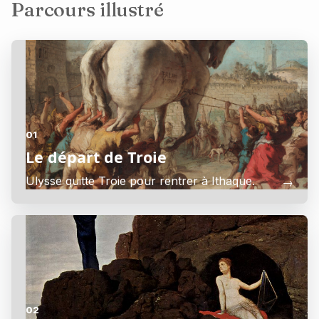
Parcours illustré
01
Le départ de Troie
Ulysse quitte Troie pour rentrer à Ithaque.
→
02