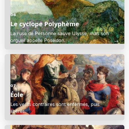
06
Le cyclope Polyphème
La ruse de Personne sauve Ulysse, mais son
orgueil appelle Poséidon.
→
07
Éole
Les vents contraires sont enfermés, puis
libérés.
→