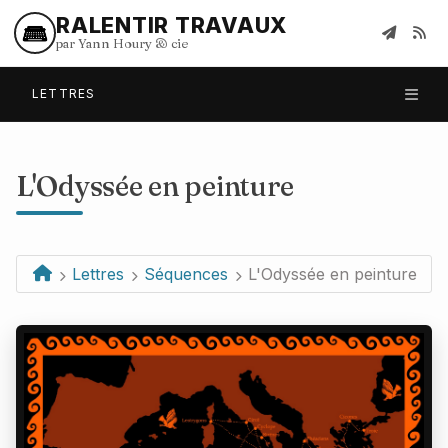
RALENTIR TRAVAUX
par Yann Houry
&
cie
LETTRES
L'Odyssée
en peinture
Lettres
Séquences
L'Odyssée en peinture