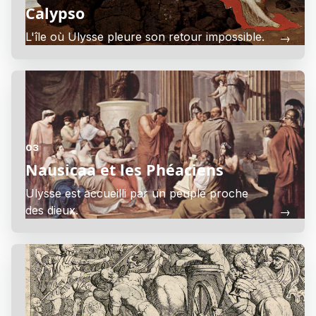
Calypso
L'île où Ulysse pleure son retour impossible.
→
03
Nausicaa et les Phéaciens
Ulysse est accueilli par un peuple proche
des dieux.
→