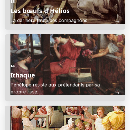
13
Les bœufs d'Hélios
La dernière faute des compagnons.
→
14
Ithaque
Pénélope résiste aux prétendants par sa
propre ruse.
→