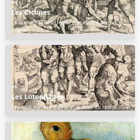
04
Les Cicones
Le premier récit d'Ulysse commence par un
pillage.
→
05
Les Lotophages
Le Lotos menace d'effacer le désir du retour.
→