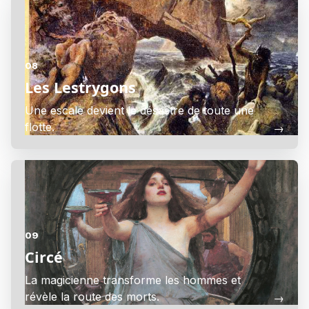
08
Les Lestrygons
Une escale devient le désastre de toute une
flotte.
→
09
Circé
La magicienne transforme les hommes et
révèle la route des morts.
→