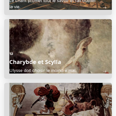
Le chant promet tout le savoir et fait oublier
la vie.
→
12
Charybde et Scylla
Ulysse doit choisir le moindre mal.
→