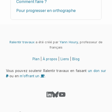
Comment faire ?
votre rythme.
Pour progresser en orthographe
Choisissez un mois
Septembre (17 dictées)
Octobre (7 dictées)
Novembre (16 dictées)
Ralentir travaux
a été créé par
Yann Houry
, professeur de
Décembre (7 dictées)
français
Janvier (15 dictées)
Février (8 dictées)
Plan
|
À propos
|
Liens
|
Blog
Mars (15 dictées)
Avril (8 dictées)
Vous pouvez soutenir Ralentir travaux en faisant
un don sur
Mai (11 dictées)
ou en
m'offrant un
.
Juin (13 dictées)