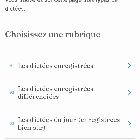
dictées.
Choisissez une rubrique
Les dictées enregistrées
Choisissez un niveau afin de faire
Les dictées enregistrées
vos dictées : de la
sixième
à la
différenciées
troisième
!
Voici
six dictées enregistrées
Sixième
Les dictées du jour (enregistrées
Cinquième
(niveau sixième) qui se déclinent
bien sûr)
Quatrième
en quatre versions
correspondant
Troisième